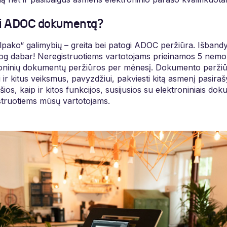
ėti ADOC dokumentą?
lpako“ galimybių – greita bei patogi ADOC peržiūra. Išbandyti
iesiog dabar! Neregistruotiems vartotojams prieinamos 5 n
roninių dokumentų peržiūros per mėnesį. Dokumento peržiūr
kti ir kitus veiksmus, pavyzdžiui, pakviesti kitą asmenį pasira
ios, kaip ir kitos funkcijos, susijusios su elektroniniais dok
istruotiems mūsų vartotojams.