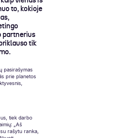
kaip vienas iš
uo to, kokioje
gas,
etingo
o partnerius
priklauso tik
umo.
ntų pasirašymas
is prie planetos
ktyvesnis,
us, tiek darbo
aimių: „Aš
t su rašytu ranka,