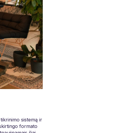
tikrinimo sistemą ir
 skirtingo formato
tnaujinamais šiai