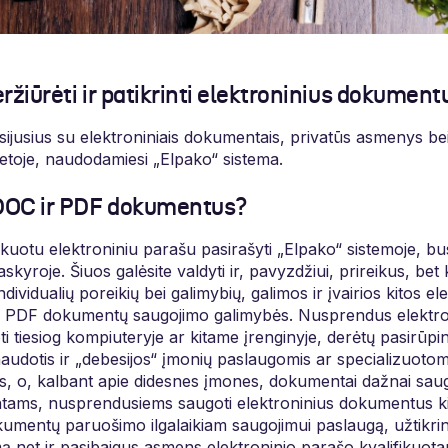
peržiūrėti ir patikrinti elektroninius dokument
sijusius su elektroniniais dokumentais, privatūs asmenys be
 vietoje, naudodamiesi „Elpako“ sistema.
ADOC ir PDF dokumentus?
kuotu elektroniniu parašu pasirašyti „Elpako“ sistemoje, bus
yroje. Šiuos galėsite valdyti ir, pavyzdžiui, prireikus, bet ka
dividualių poreikių bei galimybių, galimos ir įvairios kitos e
r PDF dokumentų saugojimo galimybės. Nusprendus elektro
tiesiog kompiuteryje ar kitame įrenginyje, derėtų pasirūpint
naudotis ir „debesijos“ įmonių paslaugomis ar specializuot
, o, kalbant apie didesnes įmones, dokumentai dažnai saug
entams, nusprendusiems saugoti elektroninius dokumentus ki
okumentų paruošimo ilgalaikiam saugojimui paslaugą, užtikrin
 net ir pasibaigus asmens elektroninio parašo kvalifikuotam 