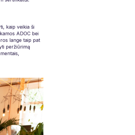
, kaip veikia ši
emokamos ADOC bei
os lange taip pat
šyti peržiūrimą
umentais,