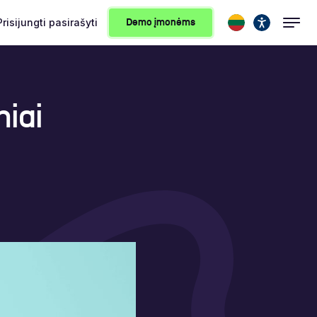
Prisijungti
pasirašyti
Demo įmonėms
niai