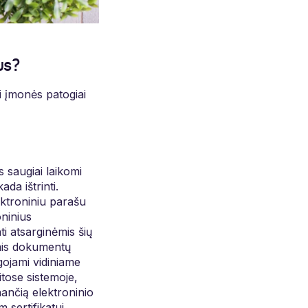
us?
i įmonės patogiai
 saugiai laikomi
da ištrinti.
lektroniniu parašu
ninius
i atsarginėmis šių
omis dokumentų
ojami vidiniame
tose sistemoje,
ančią elektroninio
sertifikatui.