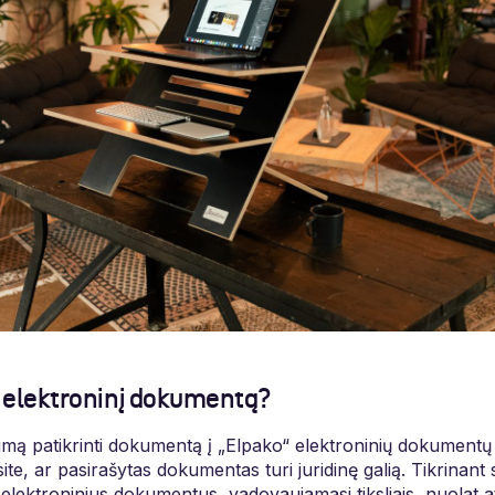
i elektroninį dokumentą?
rimą patikrinti dokumentą į „Elpako“ elektroninių dokumentų 
ite, ar pasirašytas dokumentas turi juridinę galią. Tikrinant
elektroninius dokumentus, vadovaujamasi tiksliais, nuolat a