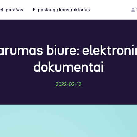
el. parašas
E. paslaugų konstruktorius
rumas biure: elektroni
dokumentai
2022-02-12