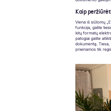
Kaip peržiūr
Viena iš siūlomų „E
funkcija, galite t
kitų formatų elekt
patogiai galite atli
dokumentą. Tiesa, š
prieinamos tik reg