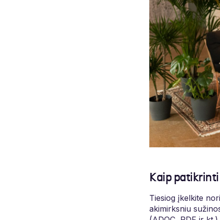
Kaip patikrint
Tiesiog įkelkite no
akimirksniu sužinos
(ADOC, PDF ir kt.) 