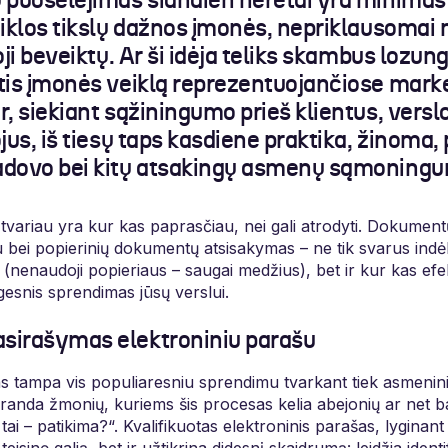
 puoselėjimas šiandien neretai yra minimas 
iklos tikslų dažnos įmonės, nepriklausomai n
oji beveiktų. Ar ši idėja teliks skambus lozun
tis įmonės veiklą reprezentuojančiose mark
, siekiant sąžiningumo prieš klientus, versl
jus, iš tiesų taps kasdiene praktika, žinoma, 
adovo bei kitų atsakingų asmenų sąmoning
i tvariau yra kur kas paprasčiau, nei gali atrodyti. Dokume
 bei popierinių dokumentų atsisakymas – ne tik svarus indėl
o (nenaudoji popieriaus – saugai medžius), bet ir kur kas efe
gesnis sprendimas jūsų verslui.
sirašymas elektroniniu parašu
as tampa vis populiaresniu sprendimu tvarkant tiek asmenini
siranda žmonių, kuriems šis procesas kelia abejonių ar net b
tai – patikima?“. Kvalifikuotas elektroninis parašas, lyginan