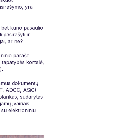
fikuoti
asirašymo, yra
š bet kurio pasaulio
pasirašyti ir
gai, ar ne?
oninio parašo
 tapatybės kortelė,
).
dojamus dokumentų
LT, ADOC, ASiC).
aplankas, sudarytas
amų įvairiais
s su elektroniniu