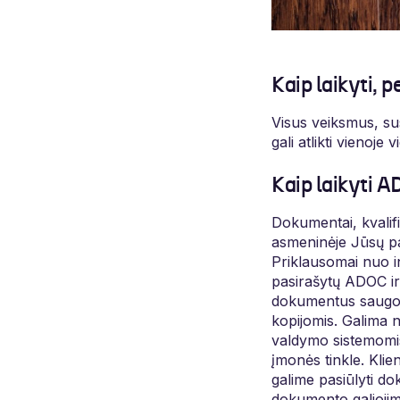
Kaip laikyti, 
Visus veiksmus, su
gali atlikti vienoje
Kaip laikyti 
Dokumentai, kvalifi
asmeninėje Jūsų pask
Priklausomai nuo in
pasirašytų ADOC i
dokumentus saugoti 
kopijomis. Galima 
valdymo sistemomis
įmonės tinkle. Kli
galime pasiūlyti d
dokumento galiojimą