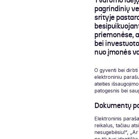
Tvarumo idėjų
pagrindinių ve
srityje pastar
besipuikuojan
priemonėse, ar
bei investuoto
nuo įmonės v
O gyventi bei dirbt
elektroniniu parašu
ateities išsaugojim
patogesnis bei sau
Dokumentų pa
Elektroninis paraš
reikalus, tačiau at
nesugebėsiu!“, „Ar 