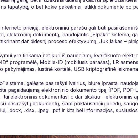
 teisinę galią, bet ir užtikrina didesnį skaidrumą: leidžia identi
ens tapatybę, o bet kokie pakeitimai, atlikti dokumente po p
interneto prieigą, elektroniniu parašu gali būti pasirašomi i
, elektroninį dokumentą, naudojantis „Elpako“ sistema, gali 
užtikrinant dar didesnį proceso efektyvumą. Juk laikas – pini
mui yra tinkama bet kuri iš naudojamų kvalifikuoto elektr
ID“ programėlė, Mobile-ID (mobilusis parašas), LR asmens
jo pažymėjimas, lustinė kortelė, USB kriptografinė laikmena
“ sistema, galėsite pasirašyti įvairius, biure įprastai nau
nkite pageidaujamą elektroninio dokumento tipą (PDF, PDF-
tai elektroninis dokumentas, o dar tiksliau – elektroninis 
ašu pasirašytų dokumentų, šiam priklausančių priedų, saugoj
i, .docx, .xlsx, .jpeg, .pdf ir kita bei informacijos, susijusio