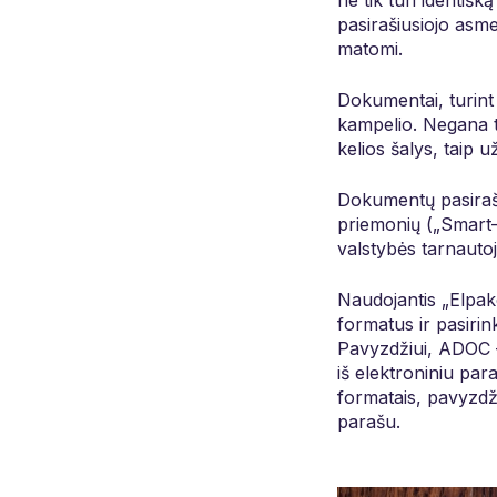
ne tik turi identišką
pasirašiusiojo asm
matomi.
Dokumentai, turint 
kampelio. Negana to
kelios šalys, taip 
Dokumentų pasirašy
priemonių („Smart–
valstybės tarnauto
Naudojantis „Elpako
formatus ir pasiri
Pavyzdžiui, ADOC – 
iš elektroniniu par
formatais, pavyzdžiu
parašu.