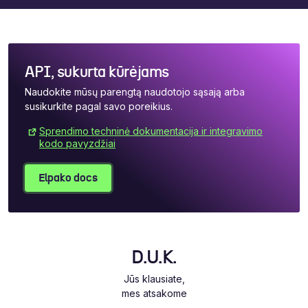
API, sukurta kūrėjams
Naudokite mūsų parengtą naudotojo sąsają arba
susikurkite pagal savo poreikius.
Sprendimo techninė dokumentacija ir integravimo
kodo pavyzdžiai
Elpako docs
D.U.K.
Jūs klausiate,
mes atsakome