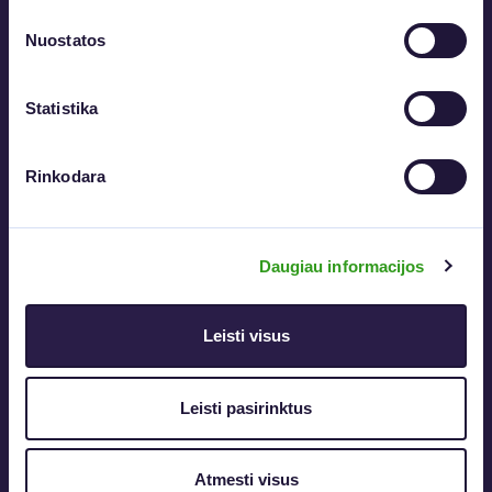
Išbandyti
Nuostatos
Išbandykite nemokamai – nereikia nei
Statistika
prenumeratos, nei banko duomenų.
Plačiau
Rinkodara
Asmeninis
Daugiau informacijos
Leisti visus
6.59 €
/mėn.
Leisti pasirinktus
20 parašų per mėn.
0,29€ papildomas parašas
Atmesti visus
Neribotos dokumentų patikros