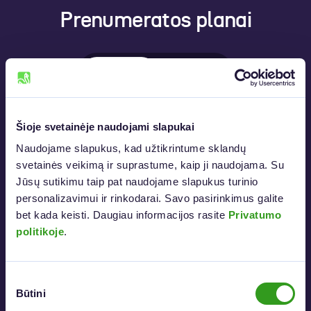
Prenumeratos planai
Mėnesiui
Metams
Šioje svetainėje naudojami slapukai
Nemokamas
Naudojame slapukus, kad užtikrintume sklandų 
svetainės veikimą ir suprastume, kaip ji naudojama. Su 
Jūsų sutikimu taip pat naudojame slapukus turinio 
personalizavimui ir rinkodarai. Savo pasirinkimus galite 
0 €
/mėn.
bet kada keisti. Daugiau informacijos rasite 
Privatumo 
politikoje
.
6 parašai per mėn.
6 dokumentų patikrinimai per mėn.
Sutikimo
200 MB dokumentų talpa
Būtini
pasirinkimas