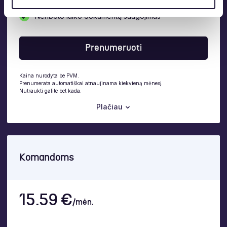
Neribota vieta dokumentams
Neriboto laiko dokumentų saugojimas
Prenumeruoti
Kaina nurodyta be PVM.
Prenumerata automatiškai atnaujinama kiekvieną mėnesį.
Nutraukti galite bet kada.
Plačiau
Komandoms
15.59 €
/mėn.