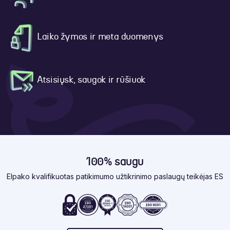
Laiko žymos ir meta duomenys
Atsisiųsk, saugok ir rūšiuok
100% saugu
Elpako kvalifikuotas patikimumo užtikrinimo paslaugų teikėjas ES