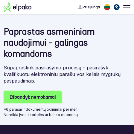
Prisijungti
Paprastas asmeniniam
naudojimui - galingas
komandoms
Supaprastink pasirašymo procesą – pasirašyk
kvalifikuotu elektroniniu parašu vos keliais mygtukų
paspaudimais.
Išbandyk nemokamai
*6 parašai ir dokumentų tikrinimai per mėn.
Nereikia įvesti kortelės ar banko duomenų