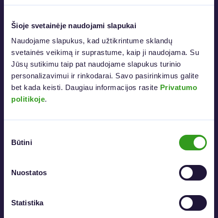
Skirta asmenims ir komandoms
Nuotolinis pasirašymas internetu
Šioje svetainėje naudojami slapukai
Pasirašymas kvalifikuotu el. parašu
Elektroninių dokumentų tikrinimas
Naudojame slapukus, kad užtikrintume sklandų 
ADOC formatų palaikymas
svetainės veikimą ir suprastume, kaip ji naudojama. Su 
Metaduomenų valdymas
Jūsų sutikimu taip pat naudojame slapukus turinio 
Automatinis pasirašymo kvietimas kitam asmeniui
personalizavimui ir rinkodarai. Savo pasirinkimus galite 
Neribota dokumentų saugykla
bet kada keisti. Daugiau informacijos rasite 
Privatumo 
politikoje
.
Sužinoti daugiau
Sutikimo
Būtini
pasirinkimas
Didelėms organizacijoms
Nuostatos
Individualus API
Statistika