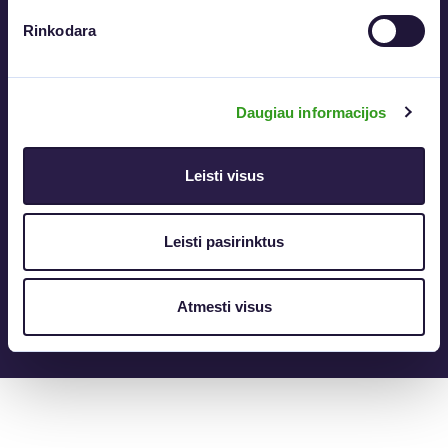
Skirta organizacijoms su IT sistemomis
Elektroninių dokumentų sudarymas
Rinkodara
Daugiašalis pasirašymas
Tapatybės identifikavimas
Kvalifikuotos laiko žymos
Daugiau informacijos
Dokumentų tvirtinimas el. spaudu
El. parašų ir el. spaudų tikrinimas
Ilgalaikis dokumentų archyvavimas
Leisti visus
Sužinoti daugiau
Leisti pasirinktus
Atmesti visus