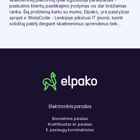
paskutinis klientų pasitikėjimo įrodymas vis dar brėžiamas
ranka. Šią problemą kartu su mumis, Elpako, yra pasiryžusi
spręsti ir WislaCode - Lenkijoje įsikūrusi IT įmonė, turinti
solidžią patirtį diegiant skaitmeninius sprendimus tiek
Lenkijos, tiek tarptautinėje finansų rinkoje.
Elektroninis parašas
Biometrinis parašas
Kvalifikuotas el. parašas
E. paslaugų konstruktorius