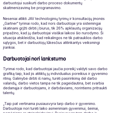
darbuotojui susikurti darbo proceso dokumentų
skaitmenizavimą be programavimo.
Neseniai atlikti JAV technologinių tyrimų ir konsultacijų įmonės
„Gartner“ tyrimai rodo, kad nors darbuotojai yra sistemingai
skatinami grįžti dirbti į biurus, tik 26% apklaustų organizacijų
pripažino, kad jų darbuotojai visiškai laikosi šio nurodymo. Ši
situacija atskleidžia, kad reikalingos ne tik patrauklios darbo
sąlygos, bet ir darbuotojų lūkesčius atitinkantys veiksmingi
įrankiai.
Darbuotojai nori lankstumo
Tyrimai rodo, kad darbuotojai jaučia poreikį valdyti savo darbo
grafiką taip, kad jis atitiktų jų individualius poreikius ir gyvenimo
ritmą. Galimybė dirbti iš namų, turėti pasirinkimą dėl darbo
valandų, darbo vietos tampa ne tik pageidautina, bet svarbia
dedamąja ir darbuotojams, ir darbdaviams, norintiems pritraukti
talentų.
„Taip pat vertinama pusiausvyra tarp darbo ir gyvenimo.
Darbuotojai nori turėti laiko asmeniniam gyvenimui, šeimai,