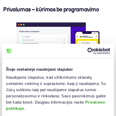
Privalumas – kūrimas be programavimo
Šioje svetainėje naudojami slapukai
Naudojame slapukus, kad užtikrintume sklandų 
svetainės veikimą ir suprastume, kaip ji naudojama. Su 
Jūsų sutikimu taip pat naudojame slapukus turinio 
E. sistemos, kaip „
ZebraDoc
“, kurias galima pritaikyti pagal savo
personalizavimui ir rinkodarai. Savo pasirinkimus galite 
poreikius be jokio programavimo, pristato neįkainojamą
sprendimą siekiant efektyviai valdyti dokumentus. Jos suteikia
bet kada keisti. Daugiau informacijos rasite 
Privatumo 
galimybę ne tik sutaupyti laiko ir išteklių, bet ir sukurti
politikoje
.
individualius įmonės poreikius atitinkančius procesus. Tai