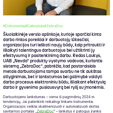
#Dokumentai
#Galimybės
#ZebraDoc
Šiuolaikinėje verslo aplinkoje, kurioje sparčiai kinta
darbo rinkos poreikiai ir darbuotojų lūkesčiai,
organizacijos turi ieškoti naujų būdų, kaip pritraukti ir
išlaikyti talentingus darbuotojus bei užtikrinti jų
efektyvumą ir pasitenkinimą darbu. Redas Laukys,
UAB „Nevda“ produktų vystymo vadovas, kuriantis
sistemą „ZebraDoc“, pabrėžia, kad pastaraisiais
metais darbuotojams tampa svarbu ne tik aukštas
atlyginimas, bet ir lankstumas bei galimybė valdyti
darbo procesus elektroniniu būdu, išlaikant efektyvią
darbo ir gyvenimo pusiausvyrą bei ryšį su įmonėmis.
Darbuotojams lankstumas – viena iš pagrindinių 2024 m.
tendencijų. Jai patenkinti reikalingi tinkami instrumentai.
Organizacijos veiklai skaitmenizuoti ir automatizuoti skirtas
savitarnos portalas „
ZebraDoc
“ – lankstus ir patogus įrankis