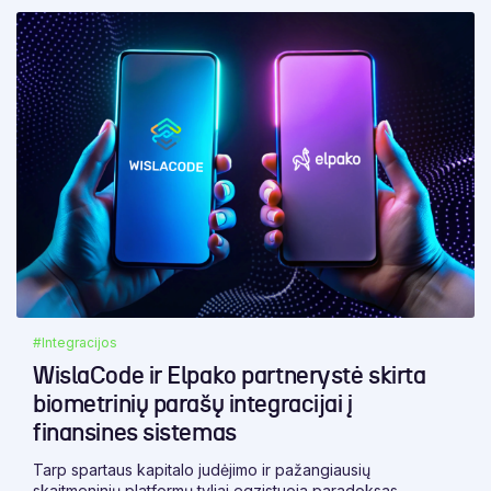
#Integracijos
WislaCode ir Elpako partnerystė skirta
biometrinių parašų integracijai į
finansines sistemas
Tarp spartaus kapitalo judėjimo ir pažangiausių
skaitmeninių platformų tyliai egzistuoja paradoksas -