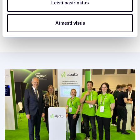
efektyvų personalo valdymą.
Leisti pasirinktus
Pilną straipsnį galite skaityti dienraštyje „Verslo žinios“:
Lankstumas ir efektyvumas: kaip šiuolaikinės technologijos
Atmesti visus
keičia darbo rinką