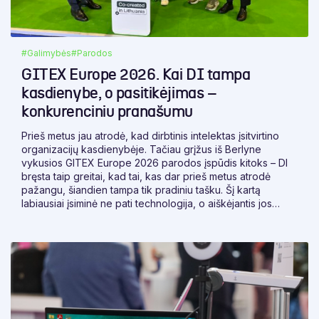
#Galimybės
#Parodos
GITEX Europe 2026. Kai DI tampa
kasdienybe, o pasitikėjimas –
konkurenciniu pranašumu
Prieš metus jau atrodė, kad dirbtinis intelektas įsitvirtino
organizacijų kasdienybėje. Tačiau grįžus iš Berlyne
vykusios GITEX Europe 2026 parodos įspūdis kitoks – DI
bręsta taip greitai, kad tai, kas dar prieš metus atrodė
pažangu, šiandien tampa tik pradiniu tašku. Šį kartą
labiausiai įsiminė ne pati technologija, o aiškėjantis jos
vaidmuo. DI vertė vis labiau matuojama ne tuo, kad jis yra
sprendime, o tuo, ar jis padeda greičiau perskaityti,
palyginti, patikrinti, parengti, pasirašyti ar apsaugoti
informaciją.