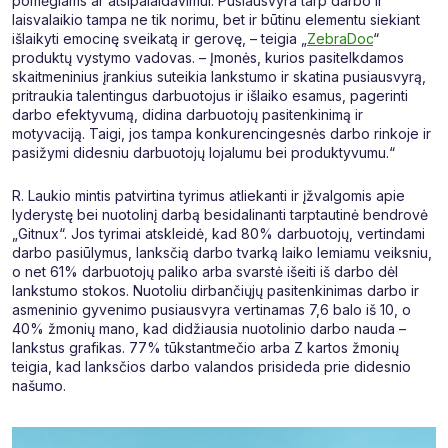
pomėgiams ar atsipalaidavimui. Pusiausvyra tarp darbo ir
laisvalaikio tampa ne tik norimu, bet ir būtinu elementu siekiant
išlaikyti emocinę sveikatą ir gerovę, – teigia „
ZebraDoc
“
produktų vystymo vadovas. – Įmonės, kurios pasitelkdamos
skaitmeninius įrankius suteikia lankstumo ir skatina pusiausvyrą,
pritraukia talentingus darbuotojus ir išlaiko esamus, pagerinti
darbo efektyvumą, didina darbuotojų pasitenkinimą ir
motyvaciją. Taigi, jos tampa konkurencingesnės darbo rinkoje ir
pasižymi didesniu darbuotojų lojalumu bei produktyvumu.“
R. Laukio mintis patvirtina tyrimus atliekanti ir įžvalgomis apie
lyderystę bei nuotolinį darbą besidalinanti tarptautinė bendrovė
„Gitnux“. Jos tyrimai atskleidė, kad 80% darbuotojų, vertindami
darbo pasiūlymus, lanksčią darbo tvarką laiko lemiamu veiksniu,
o net 61% darbuotojų paliko arba svarstė išeiti iš darbo dėl
lankstumo stokos. Nuotoliu dirbančiųjų pasitenkinimas darbo ir
asmeninio gyvenimo pusiausvyra vertinamas 7,6 balo iš 10, o
40% žmonių mano, kad didžiausia nuotolinio darbo nauda –
lankstus grafikas. 77% tūkstantmečio arba Z kartos žmonių
teigia, kad lanksčios darbo valandos prisideda prie didesnio
našumo.