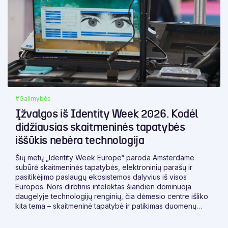
#Galimybės
Įžvalgos iš Identity Week 2026. Kodėl
didžiausias skaitmeninės tapatybės
iššūkis nebėra technologija
Šių metų „Identity Week Europe“ paroda Amsterdame
subūrė skaitmeninės tapatybės, elektroninių parašų ir
pasitikėjimo paslaugų ekosistemos dalyvius iš visos
Europos. Nors dirbtinis intelektas šiandien dominuoja
daugelyje technologijų renginių, čia dėmesio centre išliko
kita tema – skaitmeninė tapatybė ir patikimas duomenų
apsikeitimas.