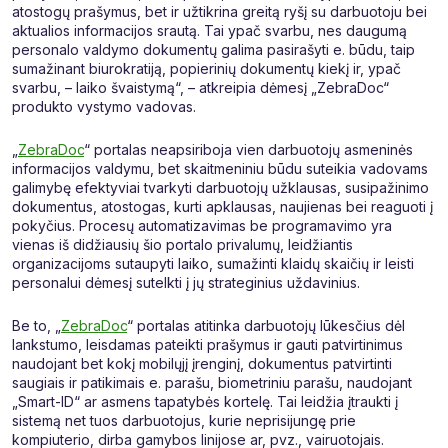
atostogų prašymus, bet ir užtikrina greitą ryšį su darbuotoju bei
aktualios informacijos srautą. Tai ypač svarbu, nes daugumą
personalo valdymo dokumentų galima pasirašyti e. būdu, taip
sumažinant biurokratiją, popierinių dokumentų kiekį ir, ypač
svarbu, – laiko švaistymą“, – atkreipia dėmesį „ZebraDoc“
produkto vystymo vadovas.
„
ZebraDoc
“ portalas neapsiriboja vien darbuotojų asmeninės
informacijos valdymu, bet skaitmeniniu būdu suteikia vadovams
galimybę efektyviai tvarkyti darbuotojų užklausas, susipažinimo
dokumentus, atostogas, kurti apklausas, naujienas bei reaguoti į
pokyčius. Procesų automatizavimas be programavimo yra
vienas iš didžiausių šio portalo privalumų, leidžiantis
organizacijoms sutaupyti laiko, sumažinti klaidų skaičių ir leisti
personalui dėmesį sutelkti į jų strateginius uždavinius.
Be to, „
ZebraDoc
“ portalas atitinka darbuotojų lūkesčius dėl
lankstumo, leisdamas pateikti prašymus ir gauti patvirtinimus
naudojant bet kokį mobilųjį įrenginį, dokumentus patvirtinti
saugiais ir patikimais e. parašu, biometriniu parašu, naudojant
„Smart-ID“ ar asmens tapatybės kortelę. Tai leidžia įtraukti į
sistemą net tuos darbuotojus, kurie neprisijungę prie
kompiuterio, dirba gamybos linijose ar, pvz., vairuotojais.