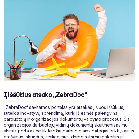
Į iššūkius atsako „ZebraDoc“
„ZebraDoc“ savitarnos portalas yra atsakas į šiuos iššūkius,
suteikia inovatyvų sprendimą, kuris iš esmės palengvina
darbuotojų ir organizacijos dokumentų valdymo procesus. Šis
organizacijos darbuotojų vidinių dokumentų skaitmenizavimui
skirtas portalas ne tik leidžia darbuotojams patogiai teikti įvairius
prašymus, skundus, atsiliepimus, darbo sutarčių pakeitimus,