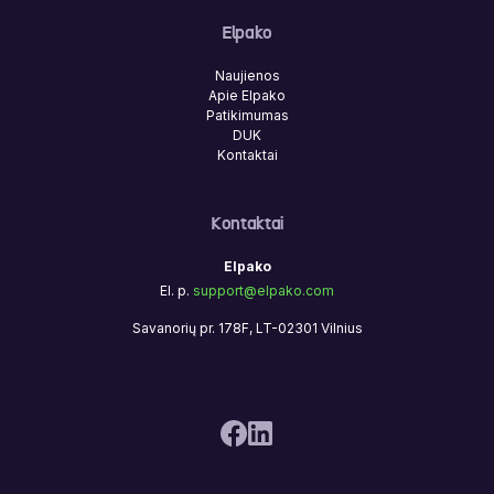
Elpako
Naujienos
Apie Elpako
Patikimumas
DUK
Kontaktai
Kontaktai
Elpako
El. p.
support@elpako.com
Savanorių pr. 178F, LT-02301 Vilnius