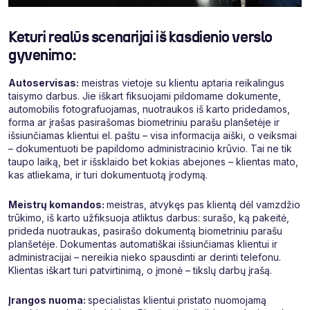
Keturi realūs scenarijai iš kasdienio verslo
gyvenimo:
Autoservisas:
meistras vietoje su klientu aptaria reikalingus
taisymo darbus. Jie iškart fiksuojami pildomame dokumente,
automobilis fotografuojamas, nuotraukos iš karto pridedamos,
forma ar įrašas pasirašomas biometriniu parašu planšetėje ir
išsiunčiamas klientui el. paštu – visa informacija aiški, o veiksmai
– dokumentuoti be papildomo administracinio krūvio. Tai ne tik
taupo laiką, bet ir išsklaido bet kokias abejones – klientas mato,
kas atliekama, ir turi dokumentuotą įrodymą.
Meistrų komandos:
meistras, atvykęs pas klientą dėl vamzdžio
trūkimo, iš karto užfiksuoja atliktus darbus: surašo, ką pakeitė,
prideda nuotraukas, pasirašo dokumentą biometriniu parašu
planšetėje. Dokumentas automatiškai išsiunčiamas klientui ir
administracijai – nereikia nieko spausdinti ar derinti telefonu.
Klientas iškart turi patvirtinimą, o įmonė – tikslų darbų įrašą.
Įrangos nuoma:
specialistas klientui pristato nuomojamą