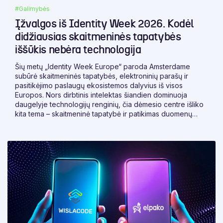
#Galimybės
Įžvalgos iš Identity Week 2026. Kodėl
didžiausias skaitmeninės tapatybės
iššūkis nebėra technologija
Šių metų „Identity Week Europe“ paroda Amsterdame
subūrė skaitmeninės tapatybės, elektroninių parašų ir
pasitikėjimo paslaugų ekosistemos dalyvius iš visos
Europos. Nors dirbtinis intelektas šiandien dominuoja
daugelyje technologijų renginių, čia dėmesio centre išliko
kita tema – skaitmeninė tapatybė ir patikimas duomenų
apsikeitimas.