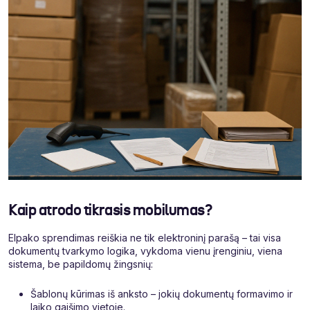
Kaip atrodo tikrasis mobilumas?
Elpako sprendimas reiškia ne tik elektroninį parašą – tai visa
dokumentų tvarkymo logika, vykdoma vienu įrenginiu, viena
sistema, be papildomų žingsnių:
Šablonų kūrimas iš anksto – jokių dokumentų formavimo ir
laiko gaišimo vietoje.