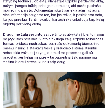
statybinę techniką į objektą. Planšetėje užpildo perdavimo aktą,
pažymi įrangos būklę, prisega nuotraukas, abi pusės pasirašo
biometriniu parašu. Dokumentas iškart pasiekia administraciją.
Visa informacija saugoma ten, kur jos reikia, ir pasiekiama tada,
kai jos prireikia. Tai itin svarbu, kai technika cirkuliuoja tarp kelių
objektų per vieną dieną.
Draudimo žalų vertintojas:
vertintojas atvyksta į kliento namus
po įvykusios nelaimės. Vietoje fiksuoja žalą, užpildo reikalingas
formas, prideda nuotraukas, pasirašo dokumentą biometriniu
parašu ir siunčia ataskaitą tiesiai į draudimo sistemą. Klientui
nebereikia važiuoti į skyrių, o draudimo procesas gali būti
pradėtas per kelias minutes – tai pagreitina žalų nagrinėjimą ir
mažina klientui stresą, kurio ir taip daug.