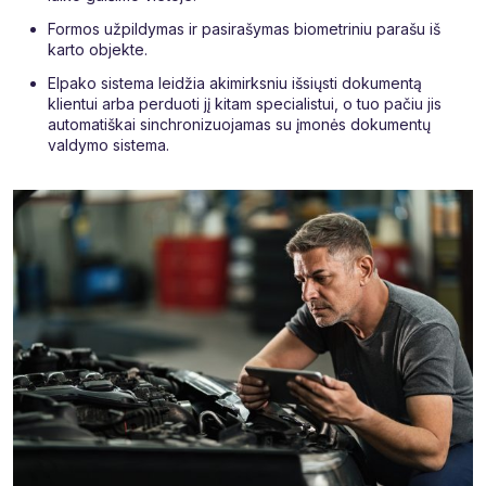
Formos užpildymas ir pasirašymas biometriniu parašu iš
karto objekte.
Elpako sistema leidžia akimirksniu išsiųsti dokumentą
klientui arba perduoti jį kitam specialistui, o tuo pačiu jis
automatiškai sinchronizuojamas su įmonės dokumentų
valdymo sistema.