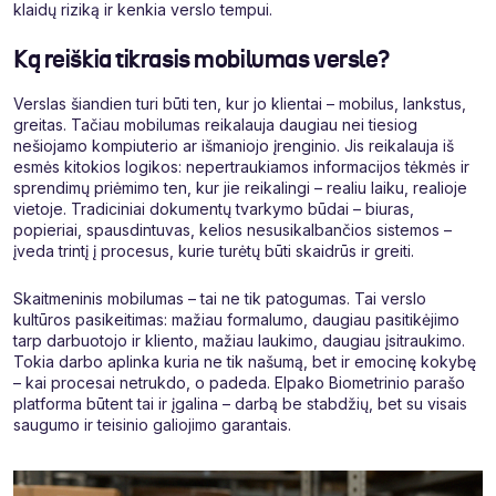
klaidų riziką ir kenkia verslo tempui.
Ką reiškia tikrasis mobilumas versle?
Verslas šiandien turi būti ten, kur jo klientai – mobilus, lankstus,
greitas. Tačiau mobilumas reikalauja daugiau nei tiesiog
nešiojamo kompiuterio ar išmaniojo įrenginio. Jis reikalauja iš
esmės kitokios logikos: nepertraukiamos informacijos tėkmės ir
sprendimų priėmimo ten, kur jie reikalingi – realiu laiku, realioje
vietoje. Tradiciniai dokumentų tvarkymo būdai – biuras,
popieriai, spausdintuvas, kelios nesusikalbančios sistemos –
įveda trintį į procesus, kurie turėtų būti skaidrūs ir greiti.
Skaitmeninis mobilumas – tai ne tik patogumas. Tai verslo
kultūros pasikeitimas: mažiau formalumo, daugiau pasitikėjimo
tarp darbuotojo ir kliento, mažiau laukimo, daugiau įsitraukimo.
Tokia darbo aplinka kuria ne tik našumą, bet ir emocinę kokybę
– kai procesai netrukdo, o padeda. Elpako Biometrinio parašo
platforma būtent tai ir įgalina – darbą be stabdžių, bet su visais
saugumo ir teisinio galiojimo garantais.