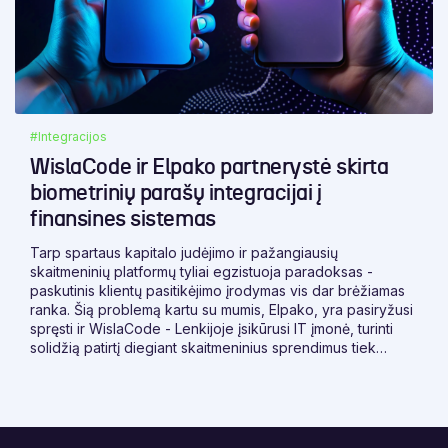
#Integracijos
WislaCode ir Elpako partnerystė skirta
biometrinių parašų integracijai į
finansines sistemas
Tarp spartaus kapitalo judėjimo ir pažangiausių
skaitmeninių platformų tyliai egzistuoja paradoksas -
paskutinis klientų pasitikėjimo įrodymas vis dar brėžiamas
ranka. Šią problemą kartu su mumis, Elpako, yra pasiryžusi
spręsti ir WislaCode - Lenkijoje įsikūrusi IT įmonė, turinti
solidžią patirtį diegiant skaitmeninius sprendimus tiek
Lenkijos, tiek tarptautinėje finansų rinkoje.