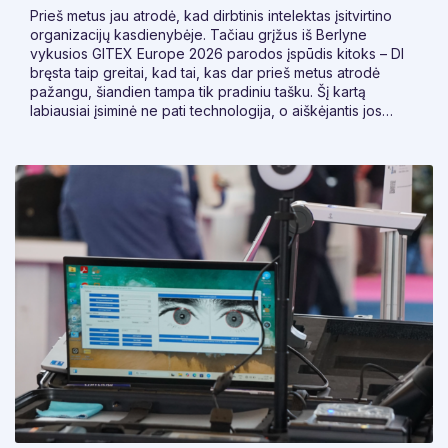
Prieš metus jau atrodė, kad dirbtinis intelektas įsitvirtino
organizacijų kasdienybėje. Tačiau grįžus iš Berlyne
vykusios GITEX Europe 2026 parodos įspūdis kitoks – DI
bręsta taip greitai, kad tai, kas dar prieš metus atrodė
pažangu, šiandien tampa tik pradiniu tašku. Šį kartą
labiausiai įsiminė ne pati technologija, o aiškėjantis jos
vaidmuo. DI vertė vis labiau matuojama ne tuo, kad jis yra
sprendime, o tuo, ar jis padeda greičiau perskaityti,
palyginti, patikrinti, parengti, pasirašyti ar apsaugoti
informaciją.