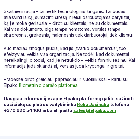
Skaitmenizacija – tai ne tik technologinis žingsnis. Tai būdas
atlaisvinti laiką, sumažinti stresą ir leisti darbuotojams daryti tai,
ką jie moka geriausiai – dirbti su klientais, ne su dokumentais.
Kai visa dokumentų eiga tampa nematoma, verslas tampa
skaidresnis, greitesnis, malonesnis tiek darbuotojui, tiek klientui.
Kuo mažiau žmogus jaučia, kad jis „tvarko dokumentus“, tuo
efektyviau veikia visa organizacija. Ne todėl, kad dokumentai
nereikalingi, o todėl, kad jie netrukdo – veikia foniniu režimu. Kai
informacija juda sklandžiai, verslas juda kryptingai ir greitai.
Pradėkite dirbti greičiau, paprasčiau ir šiuolaikiškai – kartu su
Elpako
Biometrinio parašo platforma.
Daugiau informacijos apie Elpako platformą galite sužinoti
susisiekę su plėtros vadybininku
Roku Jašinsku
telefonu
+370 620 54 160 arba el. paštu
sales@elpako.com
.