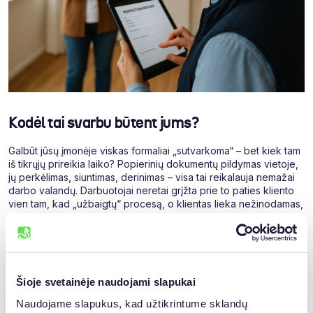
Kodėl tai svarbu būtent jums?
Galbūt jūsų įmonėje viskas formaliai „sutvarkoma“ – bet kiek tam
iš tikrųjų prireikia laiko? Popierinių dokumentų pildymas vietoje,
jų perkėlimas, siuntimas, derinimas – visa tai reikalauja nemažai
darbo valandų. Darbuotojai neretai grįžta prie to paties kliento
vien tam, kad „užbaigtų“ procesą, o klientas lieka nežinodamas,
ar viskas tikrai atlikta.
Sklandus dokumentų valdymas – tai ne priedas, o pamatas. Kai
sistema veikia be trukdžių, klientas jaučia pasitikėjimą, o
darbuotojas – kontrolę. Tai ne tik apie taupymą. Tai apie
Šioje svetainėje naudojami slapukai
ramybę, greitį ir pagarbą žmogaus laikui.
Naudojame slapukus, kad užtikrintume sklandų 