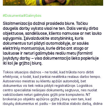
#Dokumentai
#Galimybės
Skaitmenizacija dažnai prasideda biure. Tačiau
daugelis darbų vyksta visai ne ten. Dalis verslų dirba
objektuose, sandėliuose, kliento namuose ar net lauko
sąlygomis. Įsivaizduokite statybininką, kuris
dokumentus turi pildyti automobilyje, ar saulės
elektrinių montuotojus, kurie dirba ant stogo ar
laukuose ir neturi galimybės realiu metu įforminti
įvykdytų darbų – visa dokumentacija lieka popieriuje
iki kol jie grįžta į biurą.
Tokios situacijos dažnos – ne todėl, kad trūksta noro dirbti
efektyviai, o todėl, kad įrankiai neatitinka realaus darbo tempo.
Autoserviso meistras su klientu apžiūri automobilį, bet
dokumentus vis tiek reikia pildyti registratūroje. Logistikos
centro specialistai nešiojasi dokumentų segtuvus, nes nuolat
vaikščiodami neturi galimybės grįžti prie kompiuterio. NT
brokeriai po objekto apžiūros grįžta į biurą vien tam, kad
išsiųstų dokumentus el. paštu – šie trikdžiai stabdo darbą, didina