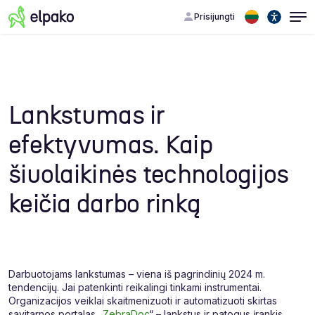
Prisijungti
Lankstumas ir
efektyvumas. Kaip
šiuolaikinės technologijos
keičia darbo rinką
Darbuotojams lankstumas – viena iš pagrindinių 2024 m.
tendencijų. Jai patenkinti reikalingi tinkami instrumentai.
Organizacijos veiklai skaitmenizuoti ir automatizuoti skirtas
savitarnos portalas „
ZebraDoc
“ – lankstus ir patogus įrankis