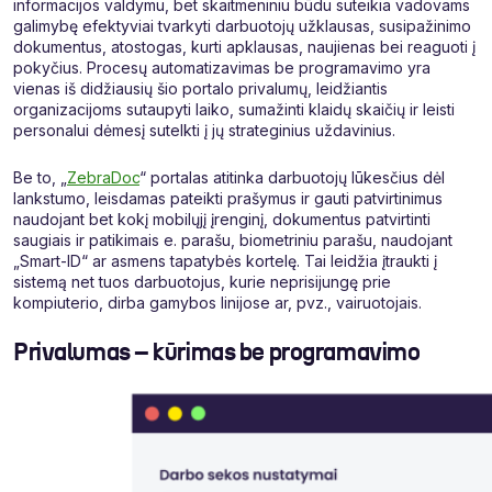
informacijos valdymu, bet skaitmeniniu būdu suteikia vadovams
galimybę efektyviai tvarkyti darbuotojų užklausas, susipažinimo
dokumentus, atostogas, kurti apklausas, naujienas bei reaguoti į
pokyčius. Procesų automatizavimas be programavimo yra
vienas iš didžiausių šio portalo privalumų, leidžiantis
organizacijoms sutaupyti laiko, sumažinti klaidų skaičių ir leisti
personalui dėmesį sutelkti į jų strateginius uždavinius.
Be to, „
ZebraDoc
“ portalas atitinka darbuotojų lūkesčius dėl
lankstumo, leisdamas pateikti prašymus ir gauti patvirtinimus
naudojant bet kokį mobilųjį įrenginį, dokumentus patvirtinti
saugiais ir patikimais e. parašu, biometriniu parašu, naudojant
„Smart-ID“ ar asmens tapatybės kortelę. Tai leidžia įtraukti į
sistemą net tuos darbuotojus, kurie neprisijungę prie
kompiuterio, dirba gamybos linijose ar, pvz., vairuotojais.
Privalumas – kūrimas be programavimo