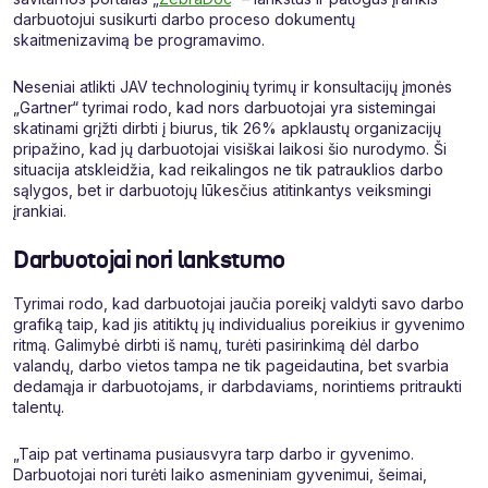
darbuotojui susikurti darbo proceso dokumentų
skaitmenizavimą be programavimo.
Neseniai atlikti JAV technologinių tyrimų ir konsultacijų įmonės
„Gartner“ tyrimai rodo, kad nors darbuotojai yra sistemingai
skatinami grįžti dirbti į biurus, tik 26% apklaustų organizacijų
pripažino, kad jų darbuotojai visiškai laikosi šio nurodymo. Ši
situacija atskleidžia, kad reikalingos ne tik patrauklios darbo
sąlygos, bet ir darbuotojų lūkesčius atitinkantys veiksmingi
įrankiai.
Darbuotojai nori lankstumo
Tyrimai rodo, kad darbuotojai jaučia poreikį valdyti savo darbo
grafiką taip, kad jis atitiktų jų individualius poreikius ir gyvenimo
ritmą. Galimybė dirbti iš namų, turėti pasirinkimą dėl darbo
valandų, darbo vietos tampa ne tik pageidautina, bet svarbia
dedamąja ir darbuotojams, ir darbdaviams, norintiems pritraukti
talentų.
„Taip pat vertinama pusiausvyra tarp darbo ir gyvenimo.
Darbuotojai nori turėti laiko asmeniniam gyvenimui, šeimai,