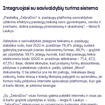
Integruojasi su savivaldybių turima sistema
„Pasitelkę „ZebraDoc“ e. paslaugų platformą savivaldybės
užtikrina efektyvų paslaugų teikimą savo gyventojams, verslui ir
svečiams, didina paslaugų prieinamumą ir skaidrumą“, – tikina R.
Laukys.
Valstybės ir savivaldybės įstaigose teikiamų e. paslaugų
statistika rodo, kad 2022 m. pradžioje 76,4% įstaigų sudarė
galimybę parsisiųsti įvairias dokumentų formas, 49,1% – grąžinti
jas užpildytas. 59,1% įstaigų nurodė, kad dalį paslaugų teikia
elektroniniu būdu (2020 m. pradžioje atitinkamai – 71,4, 47,3,
47,3%). Beje, didelė tikimybė, kad prašymų formų atsisiuntimas,
pildymas ir pateikimas vyksta e. paštu, pildant „Word“
dokumentą. O tai piliečiui yra ne itin patogu, reikalauja daug
veiksmų, kelia stresą ir klaidų tikimybę palyginti su sprendimu, jei
formos būtų pildomos internete specialioje platformoje, kuri gali
iš karto tikrinti, ar pildoma teisingai.
„Su „ZebraDoc“ visas formas galima pateikti internetu ir visas jas
iš karto grąžinti užpildytas e. būdu, – teigia R. Laukys. –
„ZebraDoc“ integruojasi su organizacijų turimomis dokumentų