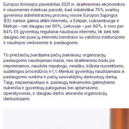
Europos Komisijos paviešintas 2021 m. skaitmeninės ekonomikos
ir visuomenės indeksas parodė, kad vidutiniškai 75% svarbių
gyvenimui administracinių procesų visose Europos Sąjungos
(ES) narėse galima atlikti internetu, o Estijoje, Liuksemburge ir
Maltoje – net daugiau nei 90%, Lietuvoje – per 80%. Ir nors per
84% ES gyventojų reguliariai naudojosi internetu, tik šiek tiek
daugiau nei pusė jų internetu bendravo su valdžios institucijomis
ir naudojosi viešosiomis e. paslaugomis.
To priežasčių įvardijama pačių įvairiausių: organizacijų
paslaugomis naudojamasi mažai, nes skaitmeniniu būdu jos
neprieinamos, naudotis nepatogu, neaišku, trūksta nuoseklumo,
sudėtingos procedūros ir t. t. Menkas gyventojų naudojamasis e.
paslaugomis sunkina ir pačių savivaldybių darbuotojų darbą.
Taigi, nepasinaudojus e. paslaugų teikiamomis galimybėmis
nukenčia ir gyventojų patogumas bei aptarnavimo
operatyvumas, ir daugiau darbo atsiranda organizacijų
darbuotojams.