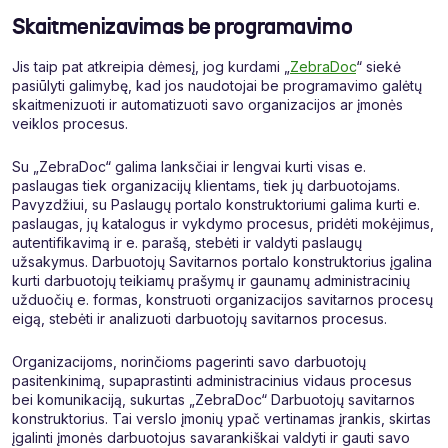
Skaitmenizavimas be programavimo
Jis taip pat atkreipia dėmesį, jog kurdami „
ZebraDoc
“ siekė
pasiūlyti galimybę, kad jos naudotojai be programavimo galėtų
skaitmenizuoti ir automatizuoti savo organizacijos ar įmonės
veiklos procesus.
Su „ZebraDoc“ galima lanksčiai ir lengvai kurti visas e.
paslaugas tiek organizacijų klientams, tiek jų darbuotojams.
Pavyzdžiui, su Paslaugų portalo konstruktoriumi galima kurti e.
paslaugas, jų katalogus ir vykdymo procesus, pridėti mokėjimus,
autentifikavimą ir e. parašą, stebėti ir valdyti paslaugų
užsakymus. Darbuotojų Savitarnos portalo konstruktorius įgalina
kurti darbuotojų teikiamų prašymų ir gaunamų administracinių
užduočių e. formas, konstruoti organizacijos savitarnos procesų
eigą, stebėti ir analizuoti darbuotojų savitarnos procesus.
Organizacijoms, norinčioms pagerinti savo darbuotojų
pasitenkinimą, supaprastinti administracinius vidaus procesus
bei komunikaciją, sukurtas „ZebraDoc“ Darbuotojų savitarnos
konstruktorius. Tai verslo įmonių ypač vertinamas įrankis, skirtas
įgalinti įmonės darbuotojus savarankiškai valdyti ir gauti savo