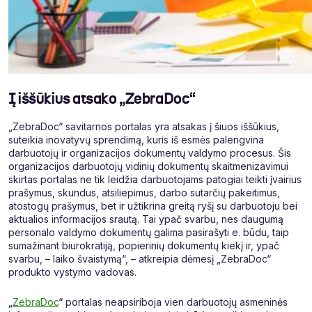
Į iššūkius atsako „ZebraDoc“
„ZebraDoc“ savitarnos portalas yra atsakas į šiuos iššūkius,
suteikia inovatyvų sprendimą, kuris iš esmės palengvina
darbuotojų ir organizacijos dokumentų valdymo procesus. Šis
organizacijos darbuotojų vidinių dokumentų skaitmenizavimui
skirtas portalas ne tik leidžia darbuotojams patogiai teikti įvairius
prašymus, skundus, atsiliepimus, darbo sutarčių pakeitimus,
atostogų prašymus, bet ir užtikrina greitą ryšį su darbuotoju bei
aktualios informacijos srautą. Tai ypač svarbu, nes daugumą
personalo valdymo dokumentų galima pasirašyti e. būdu, taip
sumažinant biurokratiją, popierinių dokumentų kiekį ir, ypač
svarbu, – laiko švaistymą“, – atkreipia dėmesį „ZebraDoc“
produkto vystymo vadovas.
„
ZebraDoc
“ portalas neapsiriboja vien darbuotojų asmeninės