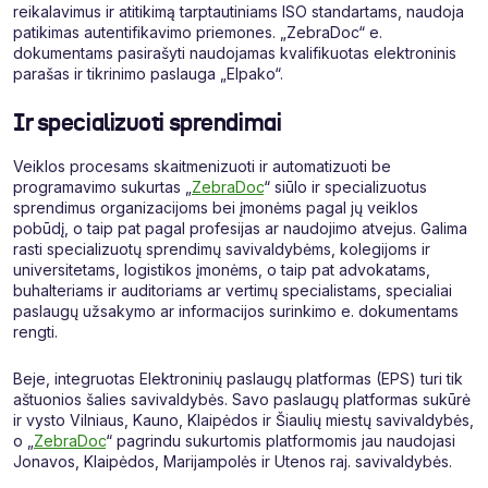
reikalavimus ir atitikimą tarptautiniams ISO standartams, naudoja
patikimas autentifikavimo priemones. „ZebraDoc“ e.
dokumentams pasirašyti naudojamas kvalifikuotas elektroninis
parašas ir tikrinimo paslauga „Elpako“.
Ir specializuoti sprendimai
Veiklos procesams skaitmenizuoti ir automatizuoti be
programavimo sukurtas „
ZebraDoc
“ siūlo ir specializuotus
sprendimus organizacijoms bei įmonėms pagal jų veiklos
pobūdį, o taip pat pagal profesijas ar naudojimo atvejus. Galima
rasti specializuotų sprendimų savivaldybėms, kolegijoms ir
universitetams, logistikos įmonėms, o taip pat advokatams,
buhalteriams ir auditoriams ar vertimų specialistams, specialiai
paslaugų užsakymo ar informacijos surinkimo e. dokumentams
rengti.
Beje, integruotas Elektroninių paslaugų platformas (EPS) turi tik
aštuonios šalies savivaldybės. Savo paslaugų platformas sukūrė
ir vysto Vilniaus, Kauno, Klaipėdos ir Šiaulių miestų savivaldybės,
o „
ZebraDoc
“ pagrindu sukurtomis platformomis jau naudojasi
Jonavos, Klaipėdos, Marijampolės ir Utenos raj. savivaldybės.