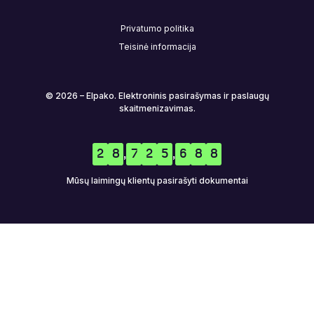
Privatumo politika
Teisinė informacija
© 2026 – Elpako. Elektroninis pasirašymas ir paslaugų
skaitmenizavimas.
2
8
,
7
2
5
,
6
8
8
Mūsų laimingų klientų pasirašyti dokumentai