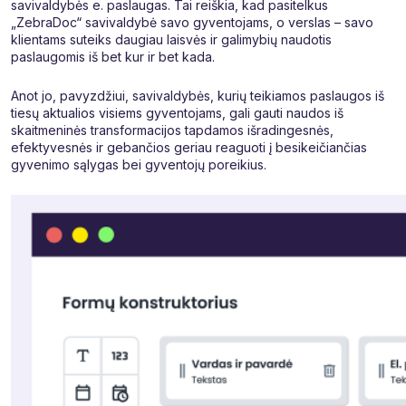
savivaldybės e. paslaugas. Tai reiškia, kad pasitelkus
„ZebraDoc“ savivaldybė savo gyventojams, o verslas – savo
klientams suteiks daugiau laisvės ir galimybių naudotis
paslaugomis iš bet kur ir bet kada.
Anot jo, pavyzdžiui, savivaldybės, kurių teikiamos paslaugos iš
tiesų aktualios visiems gyventojams, gali gauti naudos iš
skaitmeninės transformacijos tapdamos išradingesnės,
efektyvesnės ir gebančios geriau reaguoti į besikeičiančias
gyvenimo sąlygas bei gyventojų poreikius.