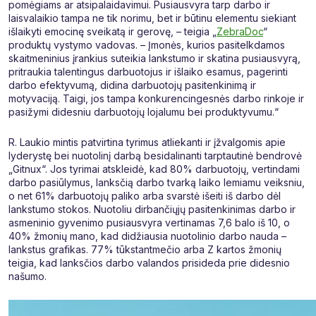
pomėgiams ar atsipalaidavimui. Pusiausvyra tarp darbo ir
laisvalaikio tampa ne tik norimu, bet ir būtinu elementu siekiant
išlaikyti emocinę sveikatą ir gerovę, – teigia „
ZebraDoc
“
produktų vystymo vadovas. – Įmonės, kurios pasitelkdamos
skaitmeninius įrankius suteikia lankstumo ir skatina pusiausvyrą,
pritraukia talentingus darbuotojus ir išlaiko esamus, pagerinti
darbo efektyvumą, didina darbuotojų pasitenkinimą ir
motyvaciją. Taigi, jos tampa konkurencingesnės darbo rinkoje ir
pasižymi didesniu darbuotojų lojalumu bei produktyvumu.“
R. Laukio mintis patvirtina tyrimus atliekanti ir įžvalgomis apie
lyderystę bei nuotolinį darbą besidalinanti tarptautinė bendrovė
„Gitnux“. Jos tyrimai atskleidė, kad 80% darbuotojų, vertindami
darbo pasiūlymus, lanksčią darbo tvarką laiko lemiamu veiksniu,
o net 61% darbuotojų paliko arba svarstė išeiti iš darbo dėl
lankstumo stokos. Nuotoliu dirbančiųjų pasitenkinimas darbo ir
asmeninio gyvenimo pusiausvyra vertinamas 7,6 balo iš 10, o
40% žmonių mano, kad didžiausia nuotolinio darbo nauda –
lankstus grafikas. 77% tūkstantmečio arba Z kartos žmonių
teigia, kad lanksčios darbo valandos prisideda prie didesnio
našumo.