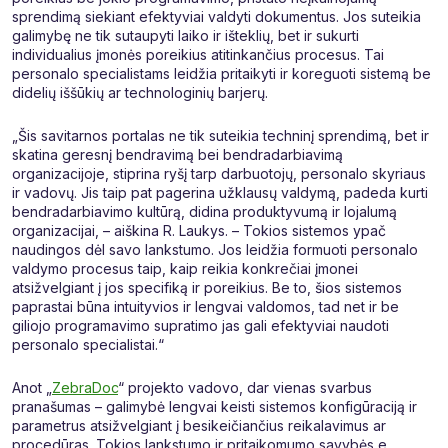
sprendimą siekiant efektyviai valdyti dokumentus. Jos suteikia
galimybę ne tik sutaupyti laiko ir išteklių, bet ir sukurti
individualius įmonės poreikius atitinkančius procesus. Tai
personalo specialistams leidžia pritaikyti ir koreguoti sistemą be
didelių iššūkių ar technologinių barjerų.
„Šis savitarnos portalas ne tik suteikia techninį sprendimą, bet ir
skatina geresnį bendravimą bei bendradarbiavimą
organizacijoje, stiprina ryšį tarp darbuotojų, personalo skyriaus
ir vadovų. Jis taip pat pagerina užklausų valdymą, padeda kurti
bendradarbiavimo kultūrą, didina produktyvumą ir lojalumą
organizacijai, – aiškina R. Laukys. – Tokios sistemos ypač
naudingos dėl savo lankstumo. Jos leidžia formuoti personalo
valdymo procesus taip, kaip reikia konkrečiai įmonei
atsižvelgiant į jos specifiką ir poreikius. Be to, šios sistemos
paprastai būna intuityvios ir lengvai valdomos, tad net ir be
giliojo programavimo supratimo jas gali efektyviai naudoti
personalo specialistai.“
Anot „
ZebraDoc
“ projekto vadovo, dar vienas svarbus
pranašumas – galimybė lengvai keisti sistemos konfigūraciją ir
parametrus atsižvelgiant į besikeičiančius reikalavimus ar
procedūras. Tokios lankstumo ir pritaikomumo savybės e.