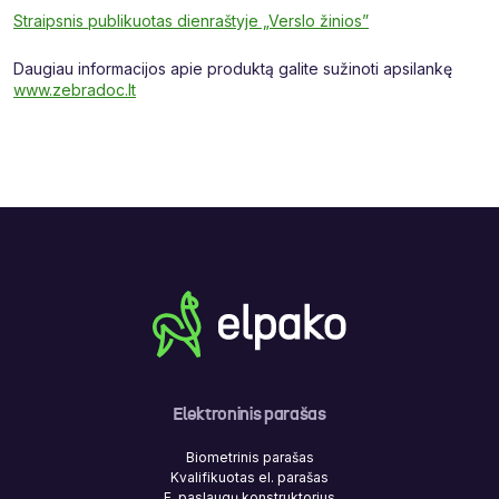
Straipsnis publikuotas dienraštyje „Verslo žinios”
Daugiau informacijos apie produktą galite sužinoti apsilankę
www.zebradoc.lt
Elektroninis parašas
Biometrinis parašas
Kvalifikuotas el. parašas
E. paslaugų konstruktorius