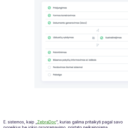
E. sistemos, kaip „
ZebraDoc
“, kurias galima pritaikyti pagal savo
poreikius be jokio programavimo, pristato neįkainojamą