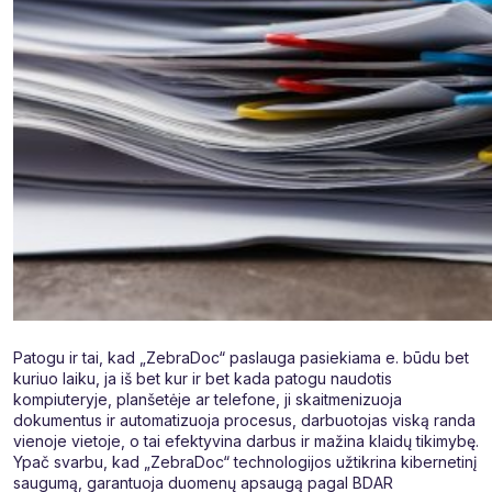
Patogu ir tai, kad „ZebraDoc“ paslauga pasiekiama e. būdu bet
kuriuo laiku, ja iš bet kur ir bet kada patogu naudotis
kompiuteryje, planšetėje ar telefone, ji skaitmenizuoja
dokumentus ir automatizuoja procesus, darbuotojas viską randa
vienoje vietoje, o tai efektyvina darbus ir mažina klaidų tikimybę.
Ypač svarbu, kad „ZebraDoc“ technologijos užtikrina kibernetinį
saugumą, garantuoja duomenų apsaugą pagal BDAR